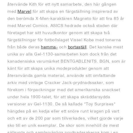
återvände Kith för ett nytt samarbete, den här gången
med
Marvel
för att skapa en färgställning inspirerad av
den berömda X-Men-karaktären Magneto för att fira 85 år
med Marvel Comics. ASICS hedrade också staden där
företaget har sitt huvudkontor genom att skapa två
färgställningar för fotbollslaget Vissel Kobe med tonerna
från både deras
hemma-
och
bortaställ
. Det kanske mest
unika av alla Gel-1130-samarbeten kom dock från det
kanadensiska varumärket BENTGABLENITS. BGN, som är
känt för att skapa unika modeprodukter genom att
återanvända gamla material, använde sitt omfattande
arkiv med vintage Cracker Jack-prydnadssaker, som
förekom i förpackningar med det amerikanska snackset
under hela 1900-talet, för att skapa skräddarsydda
versioner av Gel-1130. De så kallade "Toy Surprises"
hängdes på en kedja eller ett snöre runt kragen på vart
och ett av de 200 par som tillverkades, vilket gjorde varje
sko till en unik exemplar. De skor som innehöll de mest
sällsynta och samlarvänliga prydnadssakerna kom i en