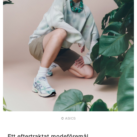
© ASICS
Ett eftertraktat modeföremål