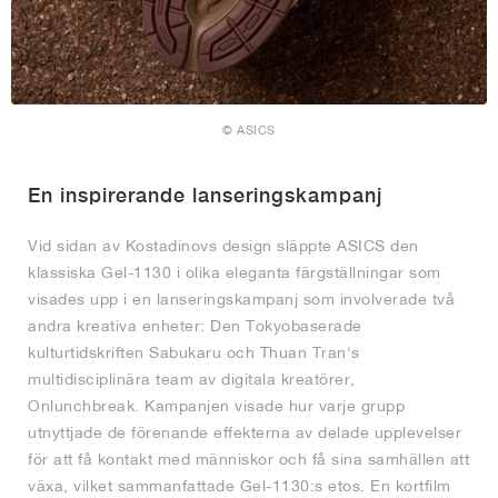
© ASICS
En inspirerande lanseringskampanj
Vid sidan av Kostadinovs design släppte ASICS den
klassiska Gel-1130 i olika eleganta färgställningar som
visades upp i en lanseringskampanj som involverade två
andra kreativa enheter: Den Tokyobaserade
kulturtidskriften Sabukaru och Thuan Tran's
multidisciplinära team av digitala kreatörer,
Onlunchbreak. Kampanjen visade hur varje grupp
utnyttjade de förenande effekterna av delade upplevelser
för att få kontakt med människor och få sina samhällen att
växa, vilket sammanfattade Gel-1130:s etos. En kortfilm