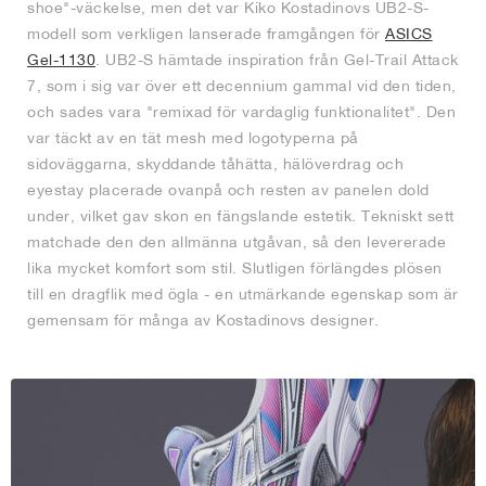
shoe"-väckelse, men det var Kiko Kostadinovs UB2-S-
modell som verkligen lanserade framgången för
ASICS
Gel-1130
. UB2-S hämtade inspiration från Gel-Trail Attack
7, som i sig var över ett decennium gammal vid den tiden,
och sades vara "remixad för vardaglig funktionalitet". Den
var täckt av en tät mesh med logotyperna på
sidoväggarna, skyddande tåhätta, hälöverdrag och
eyestay placerade ovanpå och resten av panelen dold
under, vilket gav skon en fängslande estetik. Tekniskt sett
matchade den den allmänna utgåvan, så den levererade
lika mycket komfort som stil. Slutligen förlängdes plösen
till en dragflik med ögla - en utmärkande egenskap som är
gemensam för många av Kostadinovs designer.