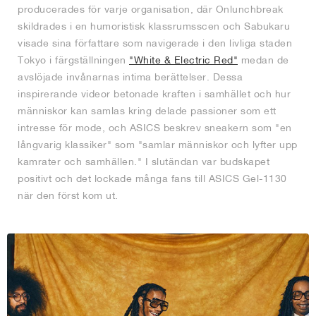
producerades för varje organisation, där Onlunchbreak
skildrades i en humoristisk klassrumsscen och Sabukaru
visade sina författare som navigerade i den livliga staden
Tokyo i färgställningen
"White & Electric Red"
medan de
avslöjade invånarnas intima berättelser. Dessa
inspirerande videor betonade kraften i samhället och hur
människor kan samlas kring delade passioner som ett
intresse för mode, och ASICS beskrev sneakern som "en
långvarig klassiker" som "samlar människor och lyfter upp
kamrater och samhällen." I slutändan var budskapet
positivt och det lockade många fans till ASICS Gel-1130
när den först kom ut.