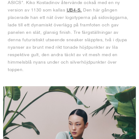
ASICS". Kiko Kostadinov återvände också med en ny
version av 1130 som kallas
UB4-S.
Den här gången
placerade han ett nät över logotyperna på sidoväggarna,
lade till ett dynamiskt överlägg på framfoten och gav
panelen en slät, glansig finish. Tre färgställningar av
denna futuristiskt utseende sneaker släpptes, två i djupa
nyanser av brunt med rikt tonade höjdpunkter av lila
respektive gult, den andra täckt av vit mesh med en
himmelsblå nyans under och silverhöjdpunkter över
toppen.