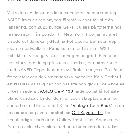
Vid sidan av dessa distinkta sneakers i samarbete tog
ASICS fram en rad snygga färgställningar för allmän
lansering, och 2023 kunde Gel-1130 ses på fötterna hos
fashionistor från London till New York. I början av året
visade det danska lyxklädmärket Cecilie Bahnsen upp
skon på catwalken i Paris som en del av sin FW23-
kollektion, vilket gav skon en hög modegrad. Silhuetten
fick större spridning på sociala medier, där samarbetet
med NAKED Copenhagen blev särskilt omtyckt. På hösten
fotograferades den amerikanska modellen Kaia Gerber i
en klassisk vit färg när hon var ute och gick i Los Angeles,
vilket visade att
ASICS Gel-1130
hade börjat få fotfäste
bland kändisar. Under den här tiden släpptes ännu fler
samarbeten, bland annat Kiths
"Vintage Tech Pack",
som
passande nog även innehöll en
Gel-Kayano 14.
Det
konstnärliga klädmärket Gallery Dept. i Los Angeles tog
fram en exklusiv design med handstencilerade detaljer