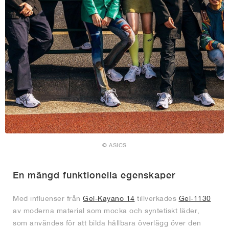
© ASICS
En mängd funktionella egenskaper
Med influenser från
Gel-Kayano 14
tillverkades
Gel-1130
av moderna material som mocka och syntetiskt läder,
som användes för att bilda hållbara överlägg över den