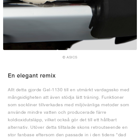
© ASICS
En elegant remix
Allt detta gjorde Gel-1130 till en utmärkt vardagssko med
mångsidigheten att även stödja lätt träning. Funktioner
som sockliner tillverkades med miljövänliga metoder som
använde mindre vatten och producerade färre
koldioxidutsläpp, vilket också gör det till ett hållbart
alternativ. Utöver detta tilltalade skons retroutseende en
stor fanbase eftersom den passade in i den tidens "dad