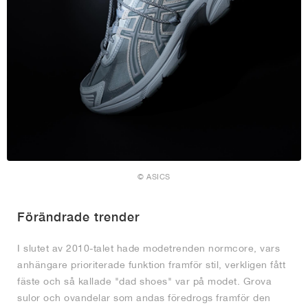
© ASICS
Förändrade trender
I slutet av 2010-talet hade modetrenden normcore, vars
anhängare prioriterade funktion framför stil, verkligen fått
fäste och så kallade "dad shoes" var på modet. Grova
sulor och ovandelar som andas föredrogs framför den