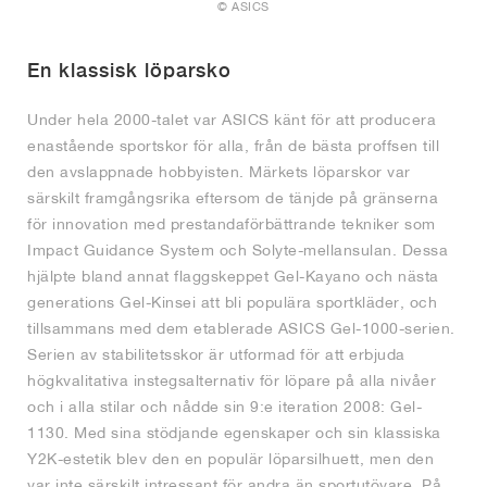
FIELD GENERAL
CRAZE
ADIRACER
MULE
471
GEL-CUMULUS 16
G.T. CUT
FORCE 58
TEKKIRA CUP
508
JORDAN
© ASICS
KILLSHOT 2
MOTO 2K
ITALIA
LEGACY 312
ALLERDALE
G.T. FUTURE
PS8
ALOHA SUPER
600
En klassisk löparsko
Under hela 2000-talet var ASICS känt för att producera
TOTAL 90
PHENOMENA
FORUM
JUMPMAN JACK
2000
VERTEBRAE
808
enastående sportskor för alla, från de bästa proffsen till
den avslappnade hobbyisten. Märkets löparskor var
AVA ROVER
1000
HAMBURG
204L
AIR MAX 95
933
särskilt framgångsrika eftersom de tänjde på gränserna
för innovation med prestandaförbättrande tekniker som
MIND
860V2
Impact Guidance System och Solyte-mellansulan. Dessa
hjälpte bland annat flaggskeppet Gel-Kayano och nästa
AIR RIFT
generations Gel-Kinsei att bli populära sportkläder, och
tillsammans med dem etablerade ASICS Gel-1000-serien.
Serien av stabilitetsskor är utformad för att erbjuda
högkvalitativa instegsalternativ för löpare på alla nivåer
och i alla stilar och nådde sin 9:e iteration 2008: Gel-
1130. Med sina stödjande egenskaper och sin klassiska
Y2K-estetik blev den en populär löparsilhuett, men den
var inte särskilt intressant för andra än sportutövare. På