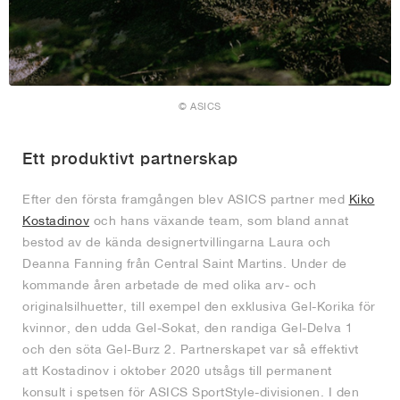
© ASICS
Ett produktivt partnerskap
Efter den första framgången blev ASICS partner med
Kiko
Kostadinov
och hans växande team, som bland annat
bestod av de kända designertvillingarna Laura och
Deanna Fanning från Central Saint Martins. Under de
kommande åren arbetade de med olika arv- och
originalsilhuetter, till exempel den exklusiva Gel-Korika för
kvinnor, den udda Gel-Sokat, den randiga Gel-Delva 1
och den söta Gel-Burz 2. Partnerskapet var så effektivt
att Kostadinov i oktober 2020 utsågs till permanent
konsult i spetsen för ASICS SportStyle-divisionen. I den