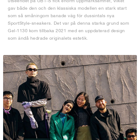
utseendet på UB1-S fick enorm uppmärksamhet, vilket
gav både den och den klassiska modellen en stark start
som så småningom banade väg för dussintals nya
SportStyle-sneakers. Det var på denna starka grund som
Gel-1130 kom tillbaka 2021 med en uppdaterad design
som ändå hedrade originalets estetik.