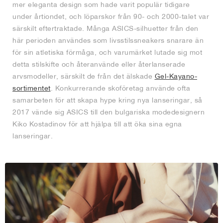
mer eleganta design som hade varit populär tidigare
under årtiondet, och löparskor från 90- och 2000-talet var
särskilt eftertraktade. Många ASICS-silhuetter från den
här perioden användes som livsstilssneakers snarare än
för sin atletiska förmåga, och varumärket lutade sig mot
detta stilskifte och återanvände eller återlanserade
arvsmodeller, särskilt de från det älskade
Gel-Kayano-
sortimentet
. Konkurrerande skoföretag använde ofta
samarbeten för att skapa hype kring nya lanseringar, så
2017 vände sig ASICS till den bulgariska modedesignern
Kiko Kostadinov för att hjälpa till att öka sina egna
lanseringar.