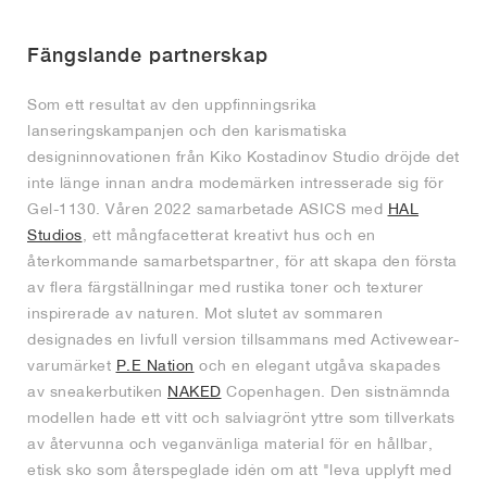
Fängslande partnerskap
Som ett resultat av den uppfinningsrika
lanseringskampanjen och den karismatiska
designinnovationen från Kiko Kostadinov Studio dröjde det
inte länge innan andra modemärken intresserade sig för
Gel-1130. Våren 2022 samarbetade ASICS med
HAL
Studios
, ett mångfacetterat kreativt hus och en
återkommande samarbetspartner, för att skapa den första
av flera färgställningar med rustika toner och texturer
inspirerade av naturen. Mot slutet av sommaren
designades en livfull version tillsammans med Activewear-
varumärket
P.E Nation
och en elegant utgåva skapades
av sneakerbutiken
NAKED
Copenhagen. Den sistnämnda
modellen hade ett vitt och salviagrönt yttre som tillverkats
av återvunna och veganvänliga material för en hållbar,
etisk sko som återspeglade idén om att "leva upplyft med