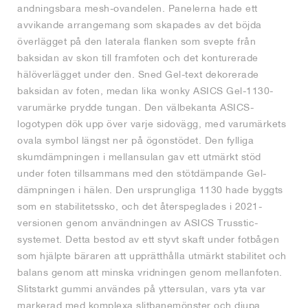
andningsbara mesh-ovandelen. Panelerna hade ett
avvikande arrangemang som skapades av det böjda
överlägget på den laterala flanken som svepte från
baksidan av skon till framfoten och det konturerade
hälöverlägget under den. Sned Gel-text dekorerade
baksidan av foten, medan lika wonky ASICS Gel-1130-
varumärke prydde tungan. Den välbekanta ASICS-
logotypen dök upp över varje sidovägg, med varumärkets
ovala symbol längst ner på ögonstödet. Den fylliga
skumdämpningen i mellansulan gav ett utmärkt stöd
under foten tillsammans med den stötdämpande Gel-
dämpningen i hälen. Den ursprungliga 1130 hade byggts
som en stabilitetssko, och det återspeglades i 2021-
versionen genom användningen av ASICS Trusstic-
systemet. Detta bestod av ett styvt skaft under fotbågen
som hjälpte bäraren att upprätthålla utmärkt stabilitet och
balans genom att minska vridningen genom mellanfoten.
Slitstarkt gummi användes på yttersulan, vars yta var
markerad med komplexa slitbanemönster och djupa