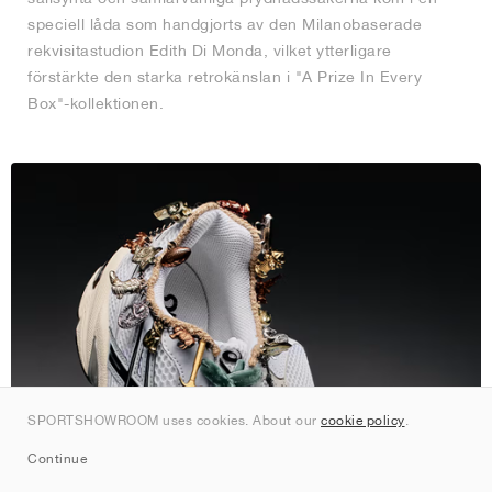
speciell låda som handgjorts av den Milanobaserade
rekvisitastudion Edith Di Monda, vilket ytterligare
förstärkte den starka retrokänslan i "A Prize In Every
Box"-kollektionen.
SPORTSHOWROOM uses cookies. About our
cookie policy
.
Continue