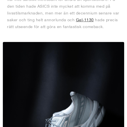
den tiden hade ASICS inte mycket att komma med på
livsstilsmarknaden, men mer än ett decennium senare var
saker och ting helt annorlunda och
Gel-1130
hade precis
rätt utseende för att göra en fantastisk comeback.