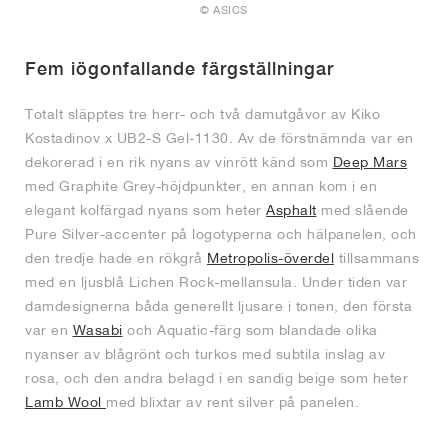
© ASICS
Fem iögonfallande färgställningar
Totalt släpptes tre herr- och två damutgåvor av Kiko
Kostadinov x UB2-S Gel-1130. Av de förstnämnda var en
dekorerad i en rik nyans av vinrött känd som
Deep Mars
med Graphite Grey-höjdpunkter, en annan kom i en
elegant kolfärgad nyans som heter
Asphalt
med slående
Pure Silver-accenter på logotyperna och hälpanelen, och
den tredje hade en rökgrå
Metropolis-överdel
tillsammans
med en ljusblå Lichen Rock-mellansula. Under tiden var
damdesignerna båda generellt ljusare i tonen, den första
var en
Wasabi
och Aquatic-färg som blandade olika
nyanser av blågrönt och turkos med subtila inslag av
rosa, och den andra belagd i en sandig beige som heter
Lamb Wool
med blixtar av rent silver på panelen.