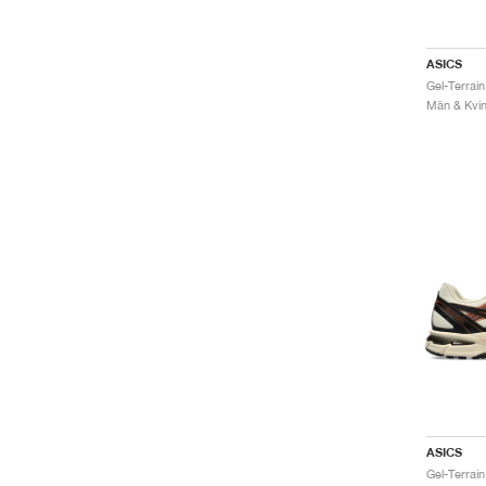
ASICS
Gel-Terrai
Män & Kvinn
ASICS
Gel-Terrain