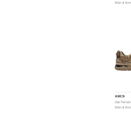
Män & Kvinn
ASICS
Män & Kvinn