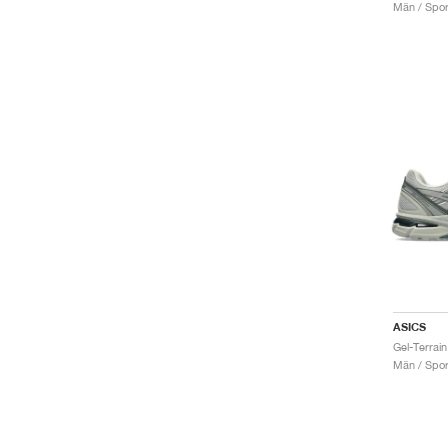
Män / Sport
ASICS
Gel-Terrain
Män / Sport