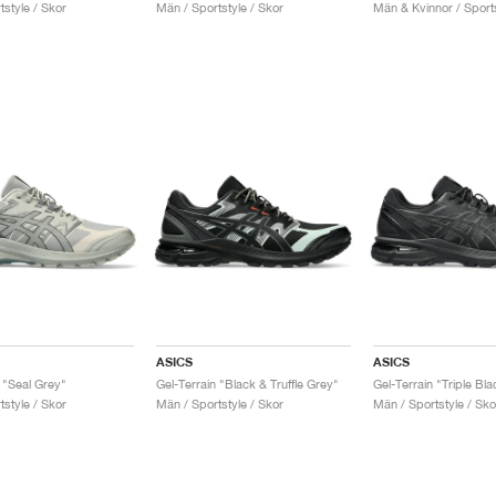
style / Skor
Män / Sportstyle / Skor
Män & Kvinnor / Sports
ASICS
ASICS
 "Seal Grey"
Gel-Terrain "Black & Truffle Grey"
Gel-Terrain "Triple Bla
style / Skor
Män / Sportstyle / Skor
Män / Sportstyle / Sko