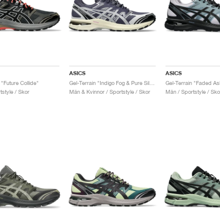
ASICS
ASICS
 "Future Collide"
Gel-Terrain "Indigo Fog & Pure Silver"
style / Skor
Män & Kvinnor / Sportstyle / Skor
Män / Sportstyle / Sko