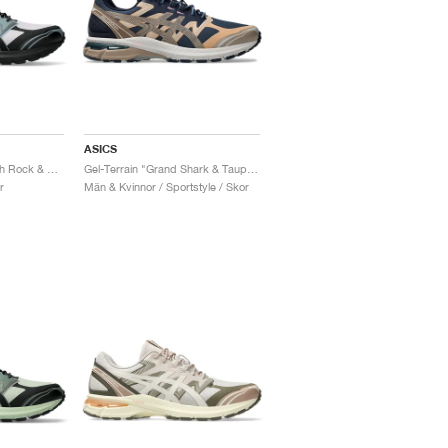
ASICS
Gel-Terrain "Faded Ash Rock & Black"
Gel-Terrain "Grand Shark & Taupe Grey"
r
Män & Kvinnor / Sportstyle / Skor