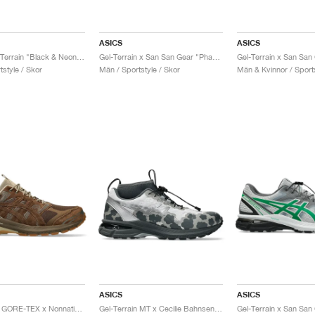
ASICS
ASICS
US4-S Gel-Terrain "Black & Neon Lime"
Gel-Terrain x San San Gear "Phantom"
style / Skor
Män / Sportstyle / Skor
Män & Kvinnor / Sports
ASICS
ASICS
Gel-Terrain GORE-TEX x Nonnative "Brown Storm"
Gel-Terrain MT x Cecilie Bahnsen "Black & Pure Silver"