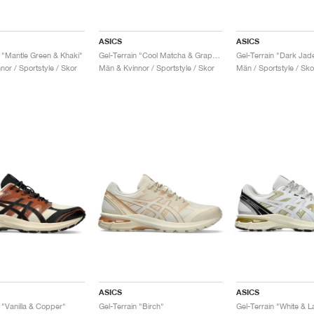
ASICS
ASICS
n "Mantle Green & Khaki"
Gel-Terrain "Cool Matcha & Graphite Grey"
Gel-Terrain "Dark Jad
or / Sportstyle / Skor
Män & Kvinnor / Sportstyle / Skor
Män / Sportstyle / Sko
ASICS
ASICS
 "Vanilla & Copper"
Gel-Terrain "Birch"
Gel-Terrain "White & 