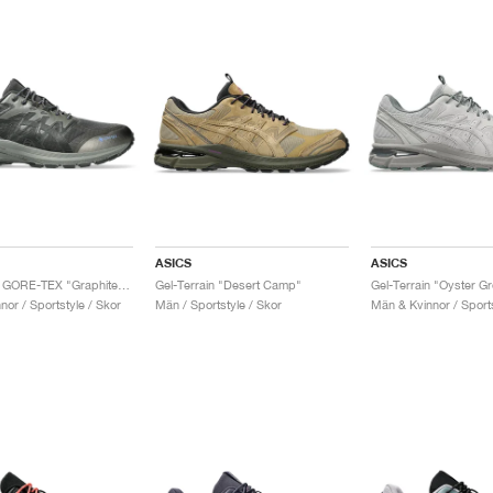
ASICS
ASICS
Gel-Terrain GORE-TEX "Graphite Grey & Gunmetal"
Gel-Terrain "Desert Camp"
Gel-Terrain "Oyster G
or / Sportstyle / Skor
Män / Sportstyle / Skor
Män & Kvinnor / Sports