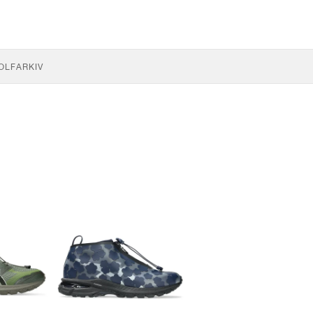
OLF
ARKIV