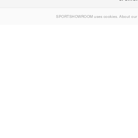
Om oss
SPORTSHOWROOM uses cookies. About ou
Kontakt
Sitemap
Sverige