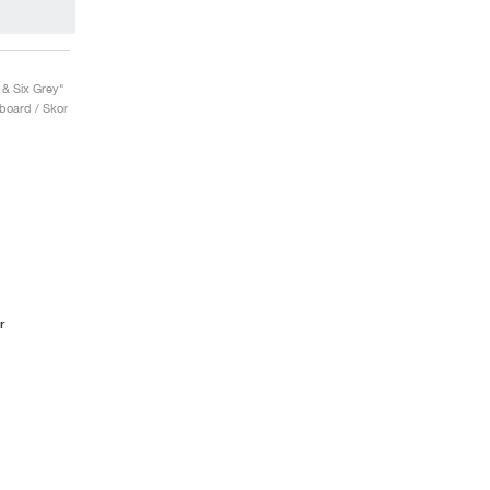
 & Six Grey"
board / Skor
r