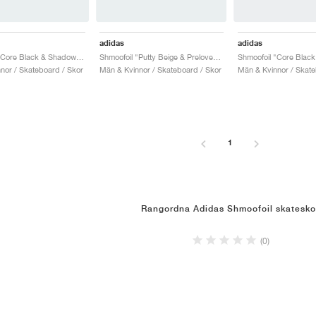
adidas
adidas
Shmoofoil "Core Black & Shadow Red"
Shmoofoil "Putty Beige & Preloved Ruby"
Shmoofoil "Core Black
nor / Skateboard / Skor
Män & Kvinnor / Skateboard / Skor
Män & Kvinnor / Skate
1
Rangordna Adidas Shmoofoil skatesko
(0)