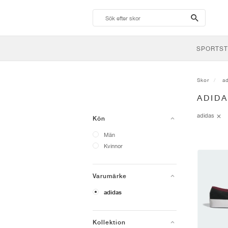
search-
btn
SPORTST
Skor
a
ADID
adidas
Kön
Män
Kvinnor
Varumärke
adidas
Kollektion