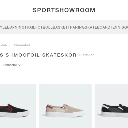
YLE
LÖPNING
TRAIL
FOTBOLL
BASKET
TRÄNING
SKATEBOARD
TENNIS
G
didas
Shmoofoil
AS SHMOOFOIL SKATESKOR
3 artiklar
Shmoofoil