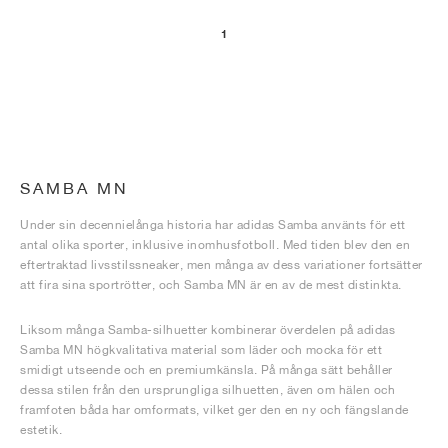
1
SAMBA MN
Under sin decennielånga historia har adidas Samba använts för ett
antal olika sporter, inklusive inomhusfotboll. Med tiden blev den en
eftertraktad livsstilssneaker, men många av dess variationer fortsätter
att fira sina sportrötter, och Samba MN är en av de mest distinkta.
Liksom många Samba-silhuetter kombinerar överdelen på adidas
Samba MN högkvalitativa material som läder och mocka för ett
smidigt utseende och en premiumkänsla. På många sätt behåller
dessa stilen från den ursprungliga silhuetten, även om hälen och
framfoten båda har omformats, vilket ger den en ny och fängslande
estetik.