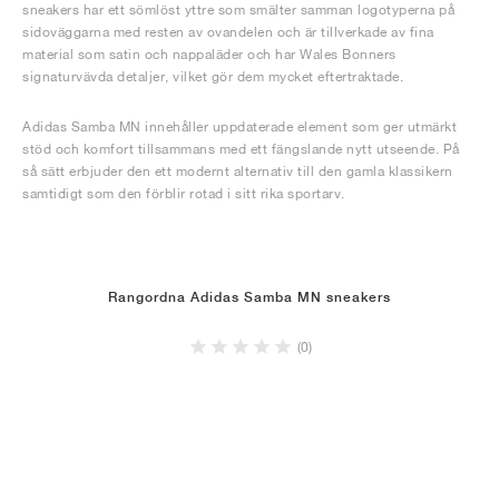
sneakers har ett sömlöst yttre som smälter samman logotyperna på
sidoväggarna med resten av ovandelen och är tillverkade av fina
material som satin och nappaläder och har Wales Bonners
signaturvävda detaljer, vilket gör dem mycket eftertraktade.
Adidas Samba MN innehåller uppdaterade element som ger utmärkt
stöd och komfort tillsammans med ett fängslande nytt utseende. På
så sätt erbjuder den ett modernt alternativ till den gamla klassikern
samtidigt som den förblir rotad i sitt rika sportarv.
Rangordna Adidas Samba MN sneakers
(0)