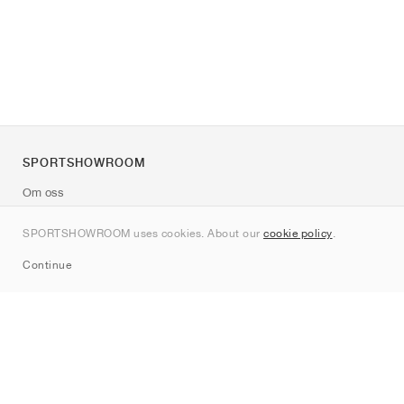
SPORTSHOWROOM
Om oss
Kontakt
SPORTSHOWROOM uses cookies. About our
cookie policy
.
Sitemap
Continue
Märken
Nike
Jordan
adidas