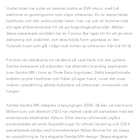
Under foten har sulan en bekväm platta av EVA-skum, med två
sektioner av gummigummi som utgör yttersulan. En av dessa täcker
framfoten och den andra stöder hälen, men var och en kommer med
sitt eget slitbanemönster för att ge höga dragkraftsnivåer. Mellan
dessa separerade områden har en Torsion Bar lagts till för att ge extra
dämpning och stabilitet, och dess böjda form upprepas av den
flytande linjen som går i båge över mitten av yttersulan från häl till tå.
Förutom de välbekanta tre ränderna på varje flank och den gyllene
Samba-bokstaven på sidosidan, har alternativ branding applicerats
över Samba MN i form av Three Bars-logotypen. Detta bergsformade
emblem pryder framfoten och hälen på egen hand, innan det visas
med en uppsättning adidas-bokstäver på yttersulan, innersulan och
tungan.
Adidas Samba MN släpptes ursprungligen 2009, då den var känd som
Millennium, och återkom 2023 när märket valde att samarbeta med det
amerikanska klädmärket Adsum. Efter denna raffinerade utgåva
producerades ett antal färgställningar för allmän lansering och 2024
samarbetade adidas med lyxmodemärket Wales Bonner för att skapa
en uppsättning av fyra eleganta Samba MN-design. Dessa eleganta