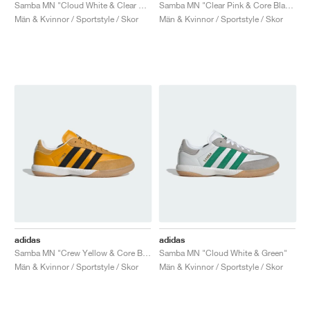
FIELD GENERAL
CRAZE
ADIRACER
MULE
471
GEL-CUMULUS 16
G.T. CUT
FORCE 58
TEKKIRA CUP
508
JORDAN
Samba MN "Cloud White & Clear Sky"
Samba MN "Clear Pink & Core Black"
Män & Kvinnor / Sportstyle / Skor
Män & Kvinnor / Sportstyle / Skor
KILLSHOT 2
MOTO 2K
ITALIA
LEGACY 312
ALLERDALE
G.T. FUTURE
PS8
ALOHA SUPER
600
TOTAL 90
PHENOMENA
FORUM
JUMPMAN JACK
2000
VERTEBRAE
808
AVA ROVER
1000
HAMBURG
204L
AIR MAX 95
933
MIND
860V2
AIR RIFT
adidas
adidas
Samba MN "Crew Yellow & Core Black"
Samba MN "Cloud White & Green"
Män & Kvinnor / Sportstyle / Skor
Män & Kvinnor / Sportstyle / Skor