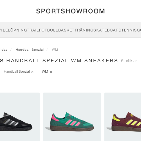
YLE
LÖPNING
TRAIL
FOTBOLL
BASKET
TRÄNING
SKATEBOARD
TENNIS
G
didas
Handball Spezial
WM
AS HANDBALL SPEZIAL WM SNEAKERS
6 artiklar
Handball Spezial
WM