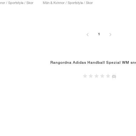
or / Sportstyle / Skor
Män & Kvinnor / Sportstyle / Skor
1
Rangordna Adidas Handball Spezial WM sn
(0)