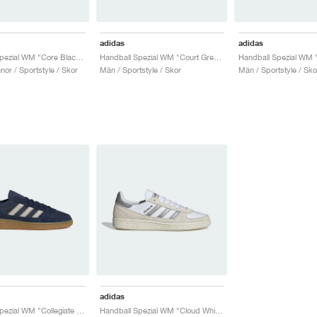
adidas
adidas
Handball Spezial WM "Core Black & Silver Metallic"
Handball Spezial WM "Court Green & Lucid Pink"
or / Sportstyle / Skor
Män / Sportstyle / Skor
Män / Sportstyle / Sko
adidas
Handball Spezial WM "Collegiate Navy & Bliss"
Handball Spezial WM "Cloud White & Silver Metallic"