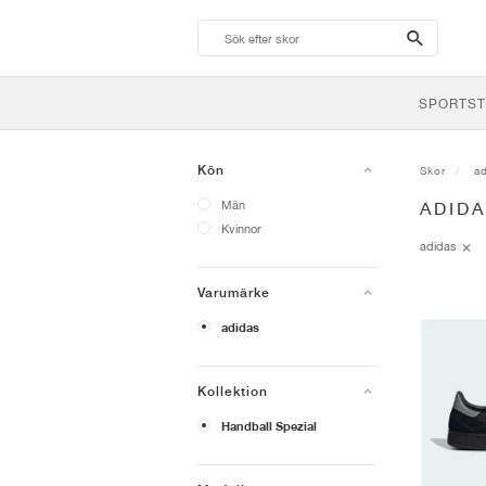
search-
btn
SPORTST
Kön
Skor
a
Män
ADID
Kvinnor
adidas
Varumärke
adidas
Kollektion
Handball Spezial