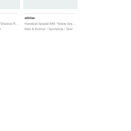
adidas
Handball Spezial WM "Shadow Red & Solar Yellow"
Handball Spezial WM "Noble Green & Off White"
r
Män & Kvinnor / Sportstyle / Skor