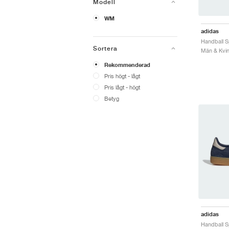
Modell
WM
adidas
Sortera
Män & Kvinn
Rekommenderad
Pris högt - lågt
Pris lågt - högt
Betyg
adidas