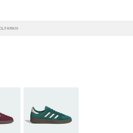
OLF
ARKIV