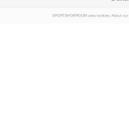
Om oss
SPORTSHOWROOM uses cookies. About ou
Kontakt
Sitemap
Sverige