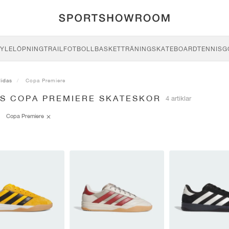
YLE
LÖPNING
TRAIL
FOTBOLL
BASKET
TRÄNING
SKATEBOARD
TENNIS
G
didas
Copa Premiere
AS COPA PREMIERE SKATESKOR
4 artiklar
Copa Premiere