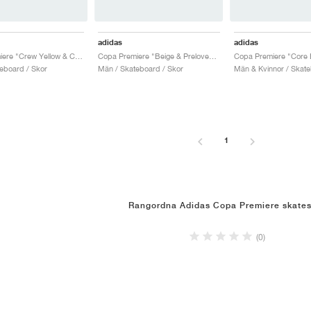
adidas
adidas
Copa Premiere "Crew Yellow & Core Black"
Copa Premiere "Beige & Preloved Ruby"
eboard / Skor
Män / Skateboard / Skor
Män & Kvinnor / Skate
1
Rangordna Adidas Copa Premiere skates
(0)