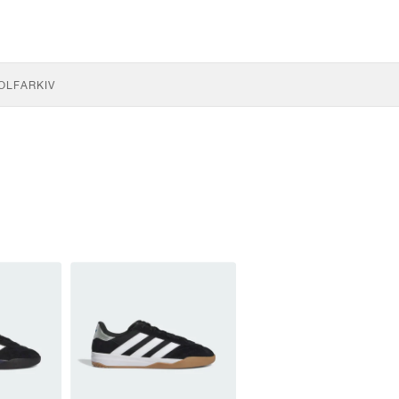
OLF
ARKIV