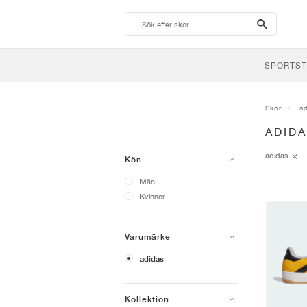
search-
btn
SPORTST
Skor
a
ADID
adidas
Kön
Män
Kvinnor
Varumärke
adidas
Kollektion