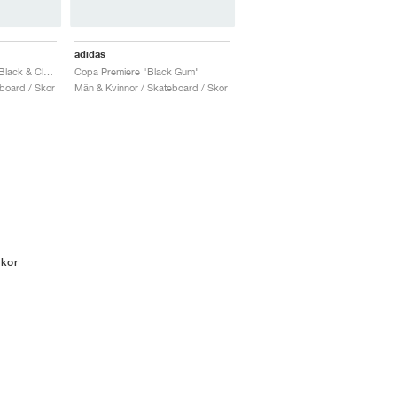
adidas
Copa Premiere "Core Black & Cloud White"
Copa Premiere "Black Gum"
board / Skor
Män & Kvinnor / Skateboard / Skor
kor