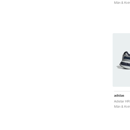
Män & Kvinn
adidas
Män & Kvinn