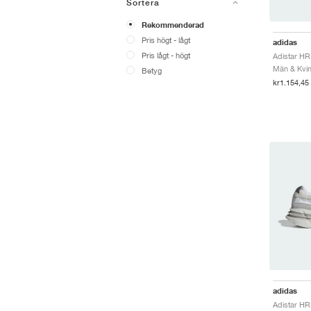
Sortera
Rekommenderad
Pris högt - lågt
adidas
Pris lågt - högt
Män & Kvinn
Betyg
kr1.154,45
adidas