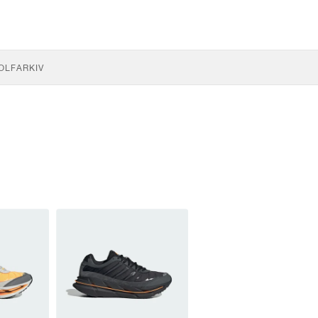
OLF
ARKIV