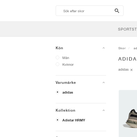
search-
btn
SPORTST
Kön
Skor
a
Män
ADID
Kvinnor
adidas
Varumärke
adidas
Kollektion
Adistar HRMY