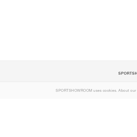
SPORTS
Om oss
SPORTSHOWROOM uses cookies. About ou
Kontakt
Sitemap