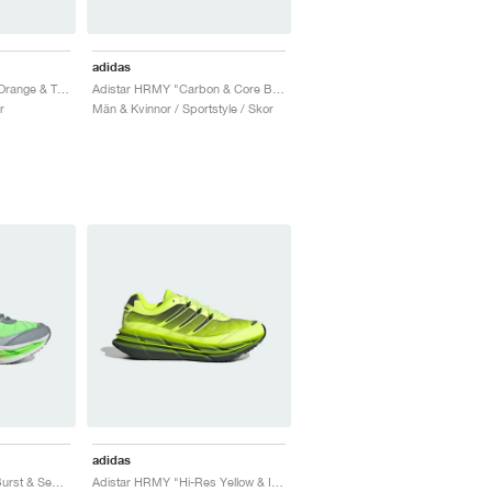
adidas
Adistar HRMY "Flash Orange & Team Victory Red"
Adistar HRMY "Carbon & Core Black"
r
Män & Kvinnor / Sportstyle / Skor
adidas
Adistar HRMY "Lime Burst & Semi Lucid Red"
Adistar HRMY "Hi-Res Yellow & Iron Metallic"