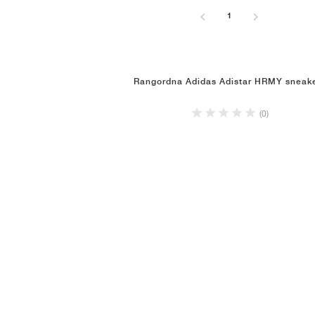
1
Rangordna Adidas Adistar HRMY sneak
(0)