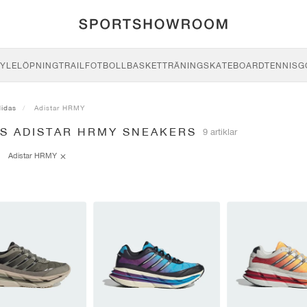
YLE
LÖPNING
TRAIL
FOTBOLL
BASKET
TRÄNING
SKATEBOARD
TENNIS
G
didas
Adistar HRMY
AS ADISTAR HRMY SNEAKERS
9 artiklar
Adistar HRMY