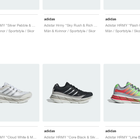
adidas
adidas
Adistar HRMY "Silver Pebble & Olive Strata"
Adistar Hrmy "Sky Rush & Rich Mauve"
or / Sportstyle / Skor
Män & Kvinnor / Sportstyle / Skor
Män / Sportstyle / Sko
adidas
adidas
Adistar HRMY "Cloud White & Matte Silver"
Adistar HRMY "Core Black & Silver Metallic"