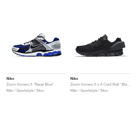
Nike
Nike
Zoom Vomero 5 "Racer Blue"
Zoom Vomero 5 x A Cold Wall "Black"
Män / Sportstyle / Skor
Män / Sportstyle / Skor