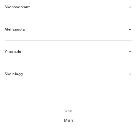
Skonöverkant
Mellansula
Yttersula
Skoinlägg
Kön
Män