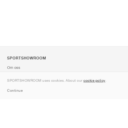
SPORTSHOWROOM
Om oss
Kontakt
SPORTSHOWROOM uses cookies. About our
cookie policy
.
Sitemap
Continue
Märken
Nike
Jordan