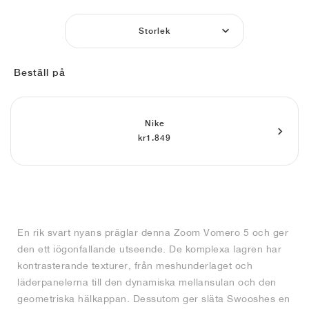
FIELD GENERAL
CRAZE
ADIRACER
MULE
471
GEL-CUMULUS 16
G.T. CUT
FORCE 58
TEKKIRA CUP
508
JORDAN
Storlek
KILLSHOT 2
MOTO 2K
ITALIA
LEGACY 312
ALLERDALE
G.T. FUTURE
PS8
ALOHA SUPER
600
Beställ på
TOTAL 90
PHENOMENA
FORUM
JUMPMAN JACK
2000
VERTEBRAE
808
AVA ROVER
1000
HAMBURG
204L
AIR MAX 95
933
Nike
kr1.849
MIND
860V2
AIR RIFT
En rik svart nyans präglar denna Zoom Vomero 5 och ger
den ett iögonfallande utseende. De komplexa lagren har
kontrasterande texturer, från meshunderlaget och
läderpanelerna till den dynamiska mellansulan och den
geometriska hälkappan. Dessutom ger släta Swooshes en