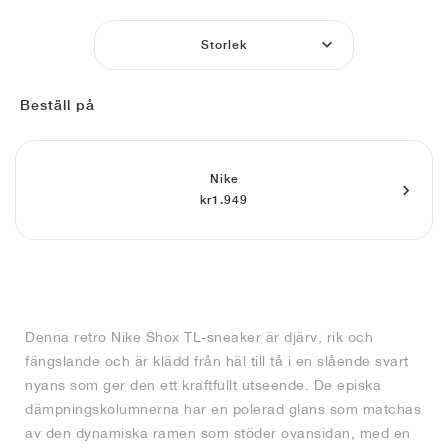
FIELD GENERAL
CRAZE
ADIRACER
MULE
471
GEL-CUMULUS 16
G.T. CUT
FORCE 58
TEKKIRA CUP
508
JORDAN
Storlek
KILLSHOT 2
MOTO 2K
ITALIA
LEGACY 312
ALLERDALE
G.T. FUTURE
PS8
ALOHA SUPER
600
Beställ på
TOTAL 90
PHENOMENA
FORUM
JUMPMAN JACK
2000
VERTEBRAE
808
AVA ROVER
1000
HAMBURG
204L
AIR MAX 95
933
Nike
kr1.949
MIND
860V2
AIR RIFT
Denna retro Nike Shox TL-sneaker är djärv, rik och
fängslande och är klädd från häl till tå i en slående svart
nyans som ger den ett kraftfullt utseende. De episka
dämpningskolumnerna har en polerad glans som matchas
av den dynamiska ramen som stöder ovansidan, med en