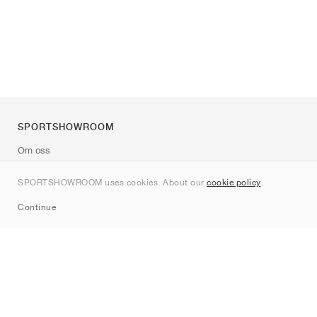
SPORTSHOWROOM
Om oss
Kontakt
SPORTSHOWROOM uses cookies. About our
cookie policy
.
Sitemap
Continue
Märken
Nike
Jordan
adidas