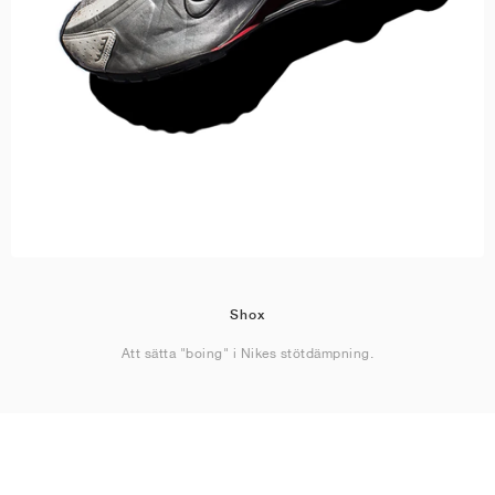
Shox
Att sätta "boing" i Nikes stötdämpning.