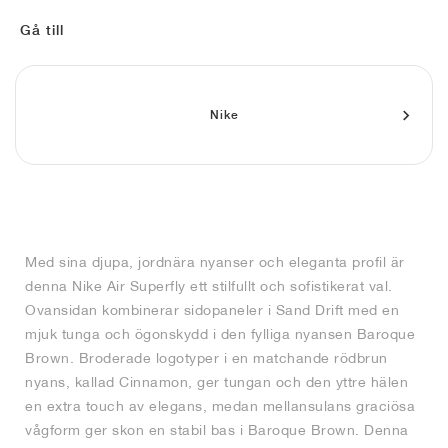
FIELD GENERAL
CRAZE
ADIRACER
MULE
471
GEL-CUMULUS 16
G.T. CUT
FORCE 58
TEKKIRA CUP
508
JORDAN
Gå till
KILLSHOT 2
MOTO 2K
ITALIA
LEGACY 312
ALLERDALE
G.T. FUTURE
PS8
ALOHA SUPER
600
TOTAL 90
PHENOMENA
FORUM
JUMPMAN JACK
2000
VERTEBRAE
808
Nike
AVA ROVER
1000
HAMBURG
204L
AIR MAX 95
933
MIND
860V2
Med sina djupa, jordnära nyanser och eleganta profil är
AIR RIFT
denna Nike Air Superfly ett stilfullt och sofistikerat val.
Ovansidan kombinerar sidopaneler i Sand Drift med en
mjuk tunga och ögonskydd i den fylliga nyansen Baroque
Brown. Broderade logotyper i en matchande rödbrun
nyans, kallad Cinnamon, ger tungan och den yttre hälen
en extra touch av elegans, medan mellansulans graciösa
vågform ger skon en stabil bas i Baroque Brown. Denna