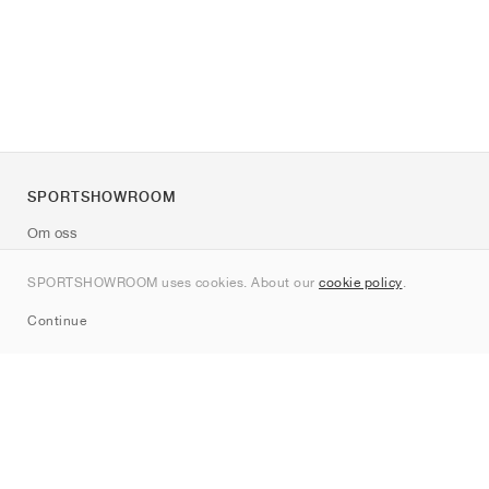
SPORTSHOWROOM
Om oss
Kontakt
SPORTSHOWROOM uses cookies. About our
cookie policy
.
Sitemap
Continue
Märken
Nike
Jordan
adidas