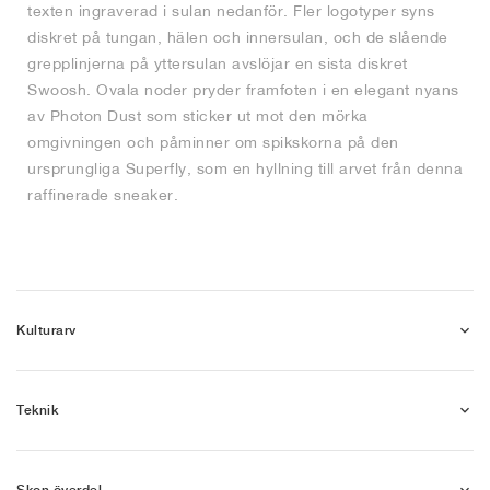
texten ingraverad i sulan nedanför. Fler logotyper syns
diskret på tungan, hälen och innersulan, och de slående
grepplinjerna på yttersulan avslöjar en sista diskret
Swoosh. Ovala noder pryder framfoten i en elegant nyans
av Photon Dust som sticker ut mot den mörka
omgivningen och påminner om spikskorna på den
ursprungliga Superfly, som en hyllning till arvet från denna
raffinerade sneaker.
Kulturarv
Teknik
Skon överdel