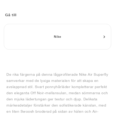
FIELD GENERAL
CRAZE
ADIRACER
MULE
471
GEL-CUMULUS 16
G.T. CUT
FORCE 58
TEKKIRA CUP
508
JORDAN
KILLSHOT 2
MOTO 2K
ITALIA
LEGACY 312
ALLERDALE
G.T. FUTURE
PS8
ALOHA SUPER
600
Gå till
TOTAL 90
PHENOMENA
FORUM
JUMPMAN JACK
2000
VERTEBRAE
808
Nike
AVA ROVER
1000
HAMBURG
204L
AIR MAX 95
933
MIND
860V2
AIR RIFT
De rika färgerna på denna lågprofilerade Nike Air Superfly
samverkar med de lyxiga materialen för att skapa en
avslappnad stil. Svart ponnyhårläder kompletterar perfekt
den eleganta Off Noir-mellansulan, medan sömmarna och
den mjuka lädertungan ger textur och djup. Delikata
märkesdetaljer förstärker den sofistikerade känslan, med
en liten Swoosh broderad på sidan av hälen och Air-