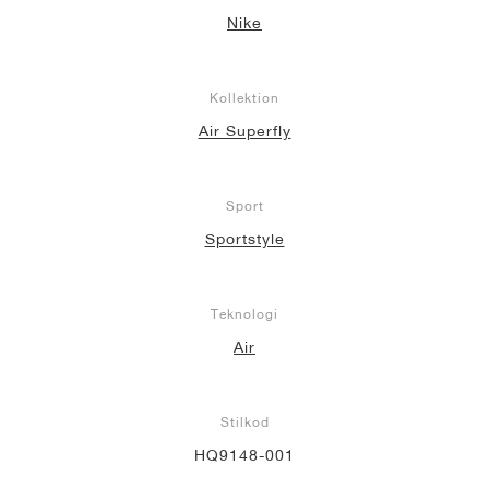
Nike
Kollektion
Air Superfly
Sport
Sportstyle
Teknologi
Air
Stilkod
HQ9148-001