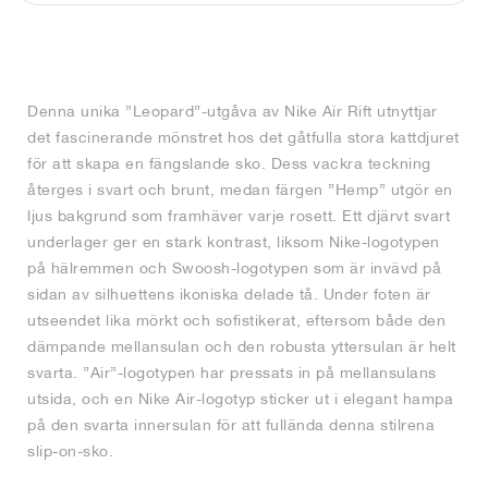
FIELD GENERAL
CRAZE
ADIRACER
MULE
471
GEL-CUMULUS 16
G.T. CUT
FORCE 58
TEKKIRA CUP
508
JORDAN
KILLSHOT 2
MOTO 2K
ITALIA
LEGACY 312
ALLERDALE
G.T. FUTURE
PS8
ALOHA SUPER
600
Denna unika ”Leopard”-utgåva av Nike Air Rift utnyttjar
TOTAL 90
PHENOMENA
FORUM
JUMPMAN JACK
2000
VERTEBRAE
808
det fascinerande mönstret hos det gåtfulla stora kattdjuret
för att skapa en fängslande sko. Dess vackra teckning
AVA ROVER
1000
HAMBURG
204L
AIR MAX 95
933
återges i svart och brunt, medan färgen ”Hemp” utgör en
ljus bakgrund som framhäver varje rosett. Ett djärvt svart
MIND
860V2
underlager ger en stark kontrast, liksom Nike-logotypen
på hälremmen och Swoosh-logotypen som är invävd på
sidan av silhuettens ikoniska delade tå. Under foten är
AIR RIFT
utseendet lika mörkt och sofistikerat, eftersom både den
dämpande mellansulan och den robusta yttersulan är helt
svarta. ”Air”-logotypen har pressats in på mellansulans
utsida, och en Nike Air-logotyp sticker ut i elegant hampa
på den svarta innersulan för att fullända denna stilrena
slip-on-sko.