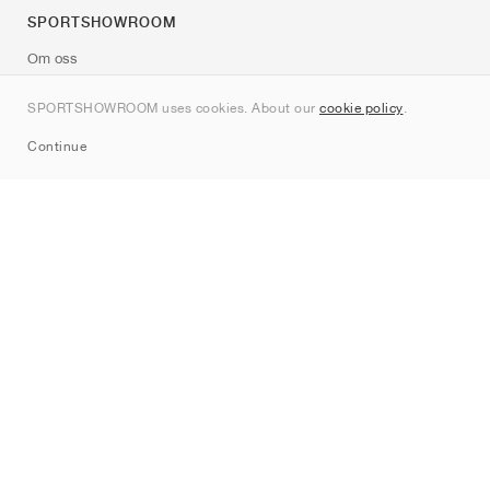
SPORTSHOWROOM
Om oss
Kontakt
SPORTSHOWROOM uses cookies. About our
cookie policy
.
Sitemap
Continue
Märken
Nike
Jordan
adidas
New Balance
ASICS
PUMA
Converse
Vans
Hoka