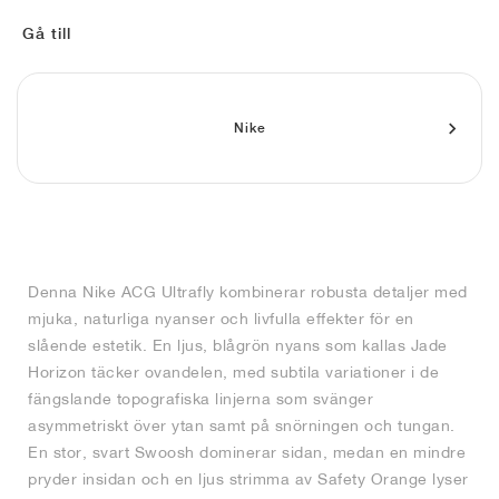
FIELD GENERAL
CRAZE
ADIRACER
MULE
471
GEL-CUMULUS 16
G.T. CUT
FORCE 58
TEKKIRA CUP
508
JORDAN
Gå till
KILLSHOT 2
MOTO 2K
ITALIA
LEGACY 312
ALLERDALE
G.T. FUTURE
PS8
ALOHA SUPER
600
TOTAL 90
PHENOMENA
FORUM
JUMPMAN JACK
2000
VERTEBRAE
808
Nike
AVA ROVER
1000
HAMBURG
204L
AIR MAX 95
933
MIND
860V2
Denna Nike ACG Ultrafly kombinerar robusta detaljer med
AIR RIFT
mjuka, naturliga nyanser och livfulla effekter för en
slående estetik. En ljus, blågrön nyans som kallas Jade
Horizon täcker ovandelen, med subtila variationer i de
fängslande topografiska linjerna som svänger
asymmetriskt över ytan samt på snörningen och tungan.
En stor, svart Swoosh dominerar sidan, medan en mindre
pryder insidan och en ljus strimma av Safety Orange lyser