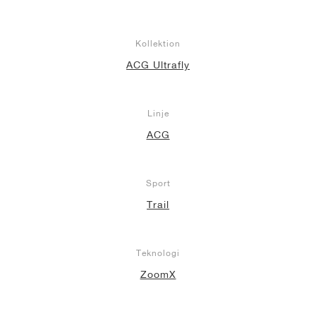
Kollektion
ACG Ultrafly
Linje
ACG
Sport
Trail
Teknologi
ZoomX