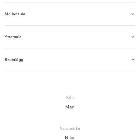
Mellansula
Yttersula
Skoinlägg
Kön
Män
Varumärke
Nike