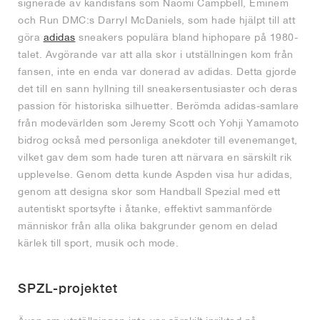
signerade av kändisfans som Naomi Campbell, Eminem
och Run DMC:s Darryl McDaniels, som hade hjälpt till att
göra
adidas
sneakers populära bland hiphopare på 1980-
talet. Avgörande var att alla skor i utställningen kom från
fansen, inte en enda var donerad av adidas. Detta gjorde
det till en sann hyllning till sneakersentusiaster och deras
passion för historiska silhuetter. Berömda adidas-samlare
från modevärlden som Jeremy Scott och Yohji Yamamoto
bidrog också med personliga anekdoter till evenemanget,
vilket gav dem som hade turen att närvara en särskilt rik
upplevelse. Genom detta kunde Aspden visa hur adidas,
genom att designa skor som Handball Spezial med ett
autentiskt sportsyfte i åtanke, effektivt sammanförde
människor från alla olika bakgrunder genom en delad
kärlek till sport, musik och mode.
SPZL-projektet