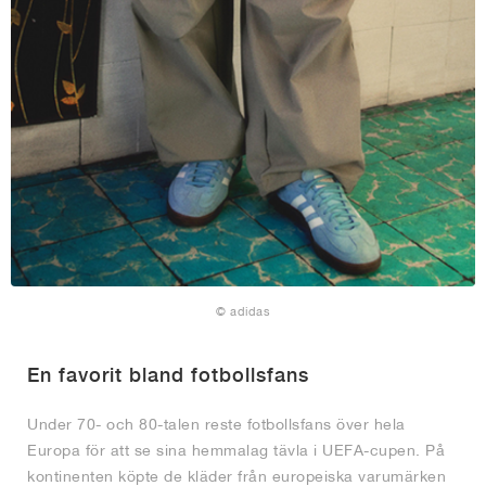
© adidas
En favorit bland fotbollsfans
Under 70- och 80-talen reste fotbollsfans över hela
Europa för att se sina hemmalag tävla i UEFA-cupen. På
kontinenten köpte de kläder från europeiska varumärken