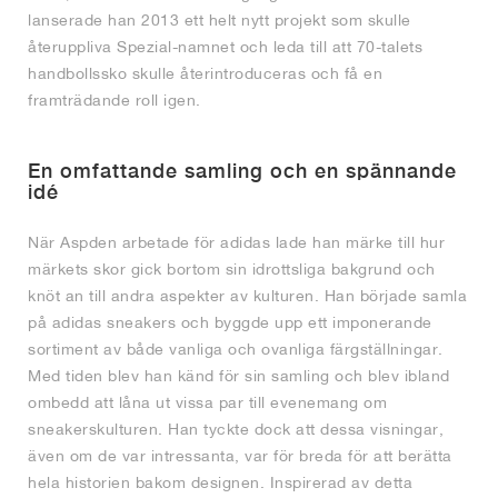
lanserade han 2013 ett helt nytt projekt som skulle
återuppliva Spezial-namnet och leda till att 70-talets
handbollssko skulle återintroduceras och få en
framträdande roll igen.
En omfattande samling och en spännande
idé
När Aspden arbetade för adidas lade han märke till hur
märkets skor gick bortom sin idrottsliga bakgrund och
knöt an till andra aspekter av kulturen. Han började samla
på adidas sneakers och byggde upp ett imponerande
sortiment av både vanliga och ovanliga färgställningar.
Med tiden blev han känd för sin samling och blev ibland
ombedd att låna ut vissa par till evenemang om
sneakerskulturen. Han tyckte dock att dessa visningar,
även om de var intressanta, var för breda för att berätta
hela historien bakom designen. Inspirerad av detta