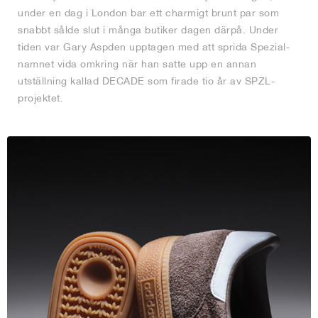
under en dag i London bar ett charmigt brunt par som
snabbt sålde slut i många butiker dagen därpå. Under
tiden var Gary Aspden upptagen med att sprida Spezial-
namnet vida omkring när han satte upp en annan
utställning kallad DECADE som firade tio år av SPZL-
projektet.