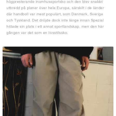
högpresterande inomhussportsko och den blev snabbt
utbredd på planer över hela Europa, särskilt i de länder
där handboll var mest populärt, som Danmark, Sverige
och Tyskland. Det dröjde dock inte länge innan Spezial
hittade sin plats i ett annat sportlandskap, men den här
gången var det som en livsstilssko.