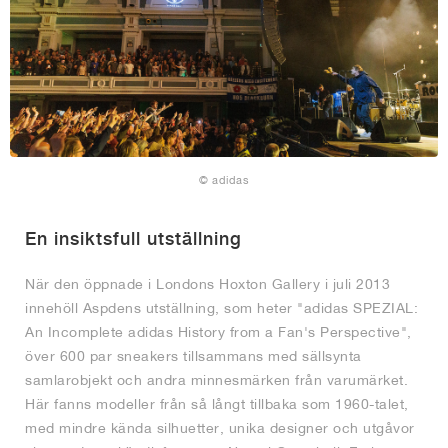
© adidas
En insiktsfull utställning
När den öppnade i Londons Hoxton Gallery i juli 2013
innehöll Aspdens utställning, som heter "adidas SPEZIAL:
An Incomplete adidas History from a Fan's Perspective",
över 600 par sneakers tillsammans med sällsynta
samlarobjekt och andra minnesmärken från varumärket.
Här fanns modeller från så långt tillbaka som 1960-talet,
med mindre kända silhuetter, unika designer och utgåvor