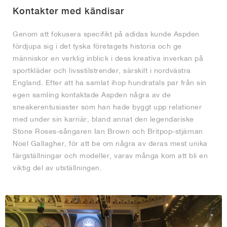
Kontakter med kändisar
Genom att fokusera specifikt på adidas kunde Aspden
fördjupa sig i det tyska företagets historia och ge
människor en verklig inblick i dess kreativa inverkan på
sportkläder och livsstilstrender, särskilt i nordvästra
England. Efter att ha samlat ihop hundratals par från sin
egen samling kontaktade Aspden några av de
sneakerentusiaster som han hade byggt upp relationer
med under sin karriär, bland annat den legendariske
Stone Roses-sångaren Ian Brown och Britpop-stjärnan
Noel Gallagher, för att be om några av deras mest unika
färgställningar och modeller, varav många kom att bli en
viktig del av utställningen.