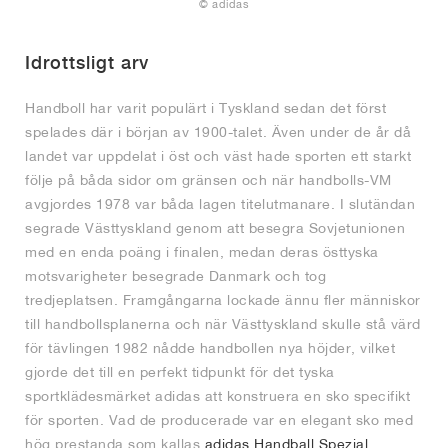
FIELD GENERAL
CRAZE
ADIRACER
MULE
471
GEL-CUMULUS 16
G.T. CUT
FORCE 58
TEKKIRA CUP
508
JORDAN
© adidas
KILLSHOT 2
MOTO 2K
ITALIA
LEGACY 312
ALLERDALE
G.T. FUTURE
PS8
ALOHA SUPER
600
Idrottsligt arv
Handboll har varit populärt i Tyskland sedan det först
TOTAL 90
PHENOMENA
FORUM
JUMPMAN JACK
2000
VERTEBRAE
808
spelades där i början av 1900-talet. Även under de år då
landet var uppdelat i öst och väst hade sporten ett starkt
AVA ROVER
1000
HAMBURG
204L
AIR MAX 95
933
följe på båda sidor om gränsen och när handbolls-VM
avgjordes 1978 var båda lagen titelutmanare. I slutändan
MIND
860V2
segrade Västtyskland genom att besegra Sovjetunionen
med en enda poäng i finalen, medan deras östtyska
AIR RIFT
motsvarigheter besegrade Danmark och tog
tredjeplatsen. Framgångarna lockade ännu fler människor
till handbollsplanerna och när Västtyskland skulle stå värd
för tävlingen 1982 nådde handbollen nya höjder, vilket
gjorde det till en perfekt tidpunkt för det tyska
sportklädesmärket adidas att konstruera en sko specifikt
för sporten. Vad de producerade var en elegant sko med
hög prestanda som kallas
adidas Handball Spezial
.