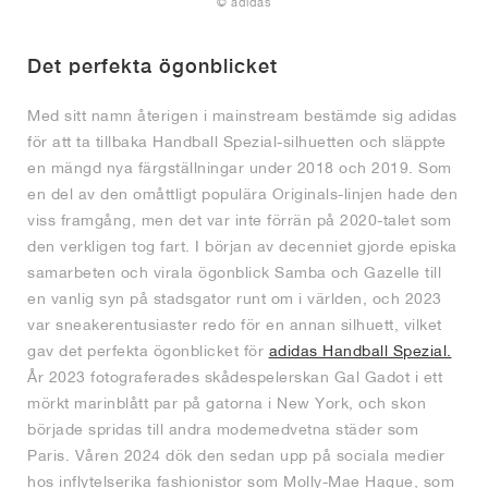
© adidas
Det perfekta ögonblicket
Med sitt namn återigen i mainstream bestämde sig adidas
för att ta tillbaka Handball Spezial-silhuetten och släppte
en mängd nya färgställningar under 2018 och 2019. Som
en del av den omåttligt populära Originals-linjen hade den
viss framgång, men det var inte förrän på 2020-talet som
den verkligen tog fart. I början av decenniet gjorde episka
samarbeten och virala ögonblick Samba och Gazelle till
en vanlig syn på stadsgator runt om i världen, och 2023
var sneakerentusiaster redo för en annan silhuett, vilket
gav det perfekta ögonblicket för
adidas Handball Spezial.
År 2023 fotograferades skådespelerskan Gal Gadot i ett
mörkt marinblått par på gatorna i New York, och skon
började spridas till andra modemedvetna städer som
Paris. Våren 2024 dök den sedan upp på sociala medier
hos inflytelserika fashionistor som Molly-Mae Hague, som