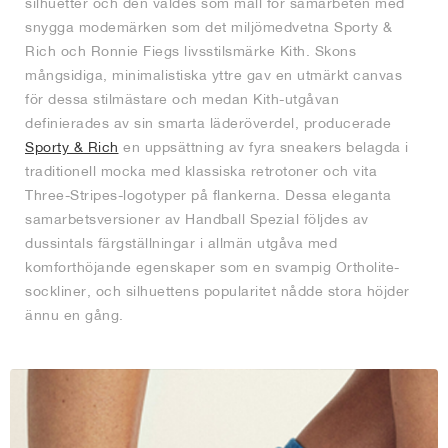
silhuetter och den valdes som mall för samarbeten med
snygga modemärken som det miljömedvetna Sporty &
Rich och Ronnie Fiegs livsstilsmärke Kith. Skons
mångsidiga, minimalistiska yttre gav en utmärkt canvas
för dessa stilmästare och medan Kith-utgåvan
definierades av sin smarta läderöverdel, producerade
Sporty & Rich
en uppsättning av fyra sneakers belagda i
traditionell mocka med klassiska retrotoner och vita
Three-Stripes-logotyper på flankerna. Dessa eleganta
samarbetsversioner av Handball Spezial följdes av
dussintals färgställningar i allmän utgåva med
komforthöjande egenskaper som en svampig Ortholite-
sockliner, och silhuettens popularitet nådde stora höjder
ännu en gång.