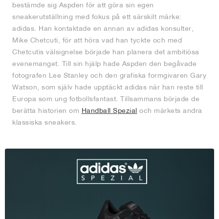
bestämde sig Aspden för att göra sin egen
sneakerutställning med fokus på ett särskilt märke:
adidas. Han kontaktade en annan av adidas konsulter,
Mike Chetcuti, för att höra vad han tyckte och med
Chetcutis välsignelse började han planera det ambitiösa
evenemanget. Till sin hjälp hade Aspden den begåvade
fotografen Lee Stanley och den grafiska formgivaren Gary
Watson, som själv hade upptäckt adidas när han reste till
Europa som ung fotbollsfantast. Tillsammans började de
berätta historien om
Handball Spezial
och märkets andra
klassiska sneakers.