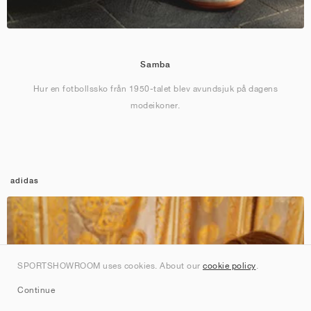
Samba
Hur en fotbollssko från 1950-talet blev avundsjuk på dagens
modeikoner.
adidas
SPORTSHOWROOM uses cookies. About our
cookie policy
.
Continue