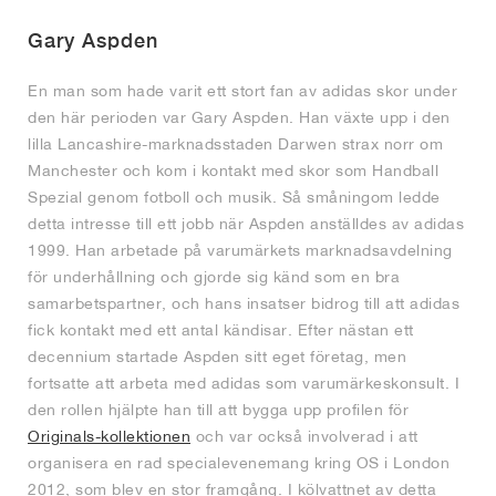
Gary Aspden
En man som hade varit ett stort fan av adidas skor under
den här perioden var Gary Aspden. Han växte upp i den
lilla Lancashire-marknadsstaden Darwen strax norr om
Manchester och kom i kontakt med skor som Handball
Spezial genom fotboll och musik. Så småningom ledde
detta intresse till ett jobb när Aspden anställdes av adidas
1999. Han arbetade på varumärkets marknadsavdelning
för underhållning och gjorde sig känd som en bra
samarbetspartner, och hans insatser bidrog till att adidas
fick kontakt med ett antal kändisar. Efter nästan ett
decennium startade Aspden sitt eget företag, men
fortsatte att arbeta med adidas som varumärkeskonsult. I
den rollen hjälpte han till att bygga upp profilen för
Originals-kollektionen
och var också involverad i att
organisera en rad specialevenemang kring OS i London
2012, som blev en stor framgång. I kölvattnet av detta