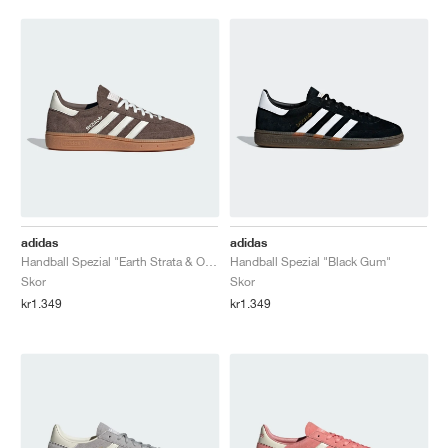
adidas
adidas
Handball Spezial "Earth Strata & Off White"
Handball Spezial "Black Gum"
Skor
Skor
kr1.349
kr1.349