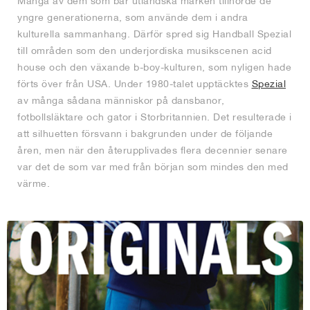
Många av dem som bar utländska märken tillhörde de
yngre generationerna, som använde dem i andra
kulturella sammanhang. Därför spred sig Handball Spezial
till områden som den underjordiska musikscenen acid
house och den växande b-boy-kulturen, som nyligen hade
förts över från USA. Under 1980-talet upptäcktes
Spezial
av många sådana människor på dansbanor,
fotbollsläktare och gator i Storbritannien. Det resulterade i
att silhuetten försvann i bakgrunden under de följande
åren, men när den återupplivades flera decennier senare
var det de som var med från början som mindes den med
värme.