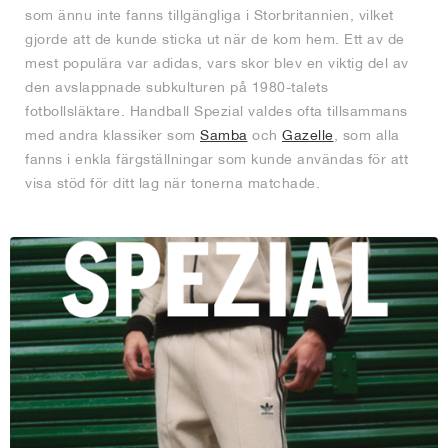
som ännu inte fanns tillgängliga i Storbritannien, vilket
gjorde att de kunde sticka ut när de kom hem. Ett av de
mest populära var adidas, vars skor blev en viktig del av
den avslappnade subkulturen på 1980-talets
fotbollsläktare. Handball Spezial valdes ofta tillsammans
med andra klassiker som
Samba
och
Gazelle
, som alla
fanns i enkla färgställningar som kunde användas för att
visa stöd för ditt lag när tonerna matchade.