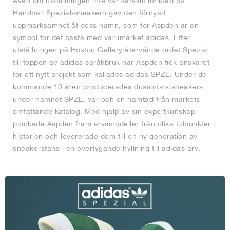
Även om utställningen inte var särskilt inriktad på
Handball Spezial-sneakern gav den förnyad
uppmärksamhet åt dess namn, som för Aspden är en
symbol för det bästa med varumärket adidas. Efter
utställningen på Hoxton Gallery återvände ordet Spezial
till toppen av adidas språkbruk när Aspden fick ansvaret
för ett nytt projekt som kallades adidas SPZL. Under de
kommande 10 åren producerades dussintals sneakers
under namnet SPZL, var och en hämtad från märkets
omfattande katalog. Med hjälp av sin expertkunskap
plockade Aspden fram arvsmodeller från olika tidpunkter i
historien och levererade dem till en ny generation av
sneakersfans i en övertygande hyllning till adidas arv.