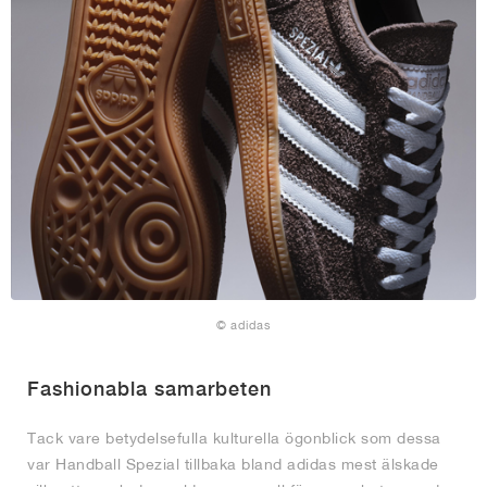
© adidas
Fashionabla samarbeten
Tack vare betydelsefulla kulturella ögonblick som dessa
var Handball Spezial tillbaka bland adidas mest älskade