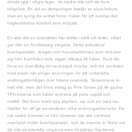
delats upp i några lager, de nedre vita och de övre
tallgröna. En del av dämpningen består av plyschskum,
men en synlig Air-enhet finns i hälen för att avslöja den
högkvalitativa komfort som erbjuds.
En stor del av ovandelen har klätts i slätt vitt läder, vilket
ger den en förstklassig elegans. Detta inkluderar
kvartspanelen, kragen och huvudsektionen som sträcker
sig från framfoten hela vägen tillbaka till hälen. Runt tån
finns en överdådig bit neutralgrå mocka, och tre områden
med mesh-nät omger snörningen för att underlätta
andningsförmågan över fotens ovansida. Skosnörena är
helt vita, men det finns inslag av Pine Green på de gjutna
TPU-bitarna som håller snörena på plats upptill och
nedtill. Det finns totalt fyra stycken, var och en med nio
öljetter för att ge användaren olika snörningsalternativ. De
två nedre kommer ut från sömmen där det centrala
overlayet möter kvartspanelen, och de översta är fästa vid
de vita strukturella vingarna som förstärker flankerna.