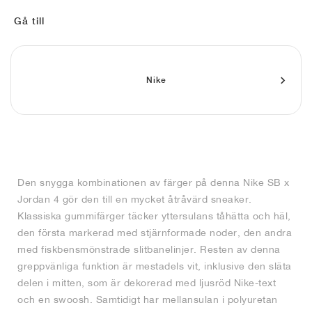
FIELD GENERAL
CRAZE
ADIRACER
MULE
471
GEL-CUMULUS 16
G.T. CUT
FORCE 58
TEKKIRA CUP
508
JORDAN
Gå till
KILLSHOT 2
MOTO 2K
ITALIA
LEGACY 312
ALLERDALE
G.T. FUTURE
PS8
ALOHA SUPER
600
TOTAL 90
PHENOMENA
FORUM
JUMPMAN JACK
2000
VERTEBRAE
808
Nike
AVA ROVER
1000
HAMBURG
204L
AIR MAX 95
933
MIND
860V2
Den snygga kombinationen av färger på denna Nike SB x
AIR RIFT
Jordan 4 gör den till en mycket åtråvärd sneaker.
Klassiska gummifärger täcker yttersulans tåhätta och häl,
den första markerad med stjärnformade noder, den andra
med fiskbensmönstrade slitbanelinjer. Resten av denna
greppvänliga funktion är mestadels vit, inklusive den släta
delen i mitten, som är dekorerad med ljusröd Nike-text
och en swoosh. Samtidigt har mellansulan i polyuretan