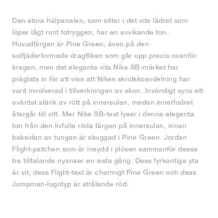
Den stora hälpanelen, som sitter i det vita lädret som
löper lågt runt fotryggen, har en avvikande ton.
Huvudfärgen är Pine Green, även på den
solfjäderformade dragfliken som går upp precis ovanför
kragen, men det eleganta vita Nike SB-märket har
präglats in för att visa att Nikes skridskoavdelning har
varit involverad i tillverkningen av skon. Invändigt syns ett
oväntat stänk av rött på innersulan, medan innerfodret
återgår till vitt. Mer Nike SB-text lyser i denna eleganta
ton från den livfulla röda färgen på innersulan, innan
baksidan av tungan är skuggad i Pine Green. Jordan
Flight-patchen som är insydd i plösen sammanför dessa
tre tilltalande nyanser en sista gång. Dess fyrkantiga yta
är vit, dess Flight-text är charmigt Pine Green och dess
Jumpman-logotyp är strålande röd.