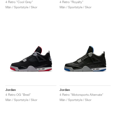
4 Retro "Cool Grey"
4 Retro "Royalty"
Män / Sportstyle / Skor
Män / Sportstyle / Skor
Jordan
Jordan
4 Retro OG "Bred"
4 Retro "Motorsports Alternate"
Män / Sportstyle / Skor
Män / Sportstyle / Skor